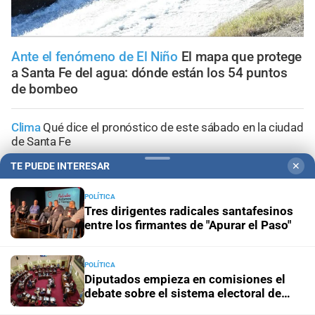
Ante el fenómeno de El Niño
El mapa que protege
a Santa Fe del agua: dónde están los 54 puntos
de bombeo
Clima
Qué dice el pronóstico de este sábado en la ciudad
de Santa Fe
TE PUEDE INTERESAR
✕
Gestión de Riesgo
Fenómeno El Niño: así es el portal
informativo que lanzó la ciudad de Santa Fe
POLÍTICA
Tres dirigentes radicales santafesinos
entre los firmantes de "Apurar el Paso"
En Santa Fe
Todo lo que tenés que saber antes de salir
de casa en Santa Fe este viernes 7 de agosto
POLÍTICA
Diputados empieza en comisiones el
Viernes 7 de agosto de 2026
El tránsito en la provincia
debate sobre el sistema electoral de
de Santa Fe; la información minuto a minuto
Santa Fe