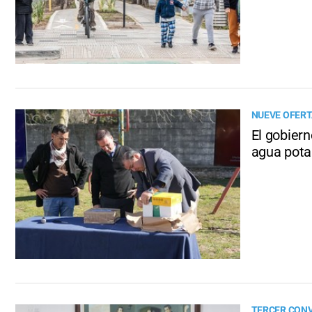
NUEVE OFER
El gobiern
agua pota
TERCER CON