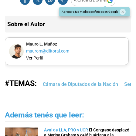
+ Agregar El Litoral en
Agregar a tus medios preferidos en Google
Sobre el Autor
Mauro L. Muñoz
maurom@ellitoral.com
Ver Perfil
#TEMAS:
Cámara de Diputados de la Nación
Senad
Además tenés que leer:
Aval de LLA, PRO y UCR
El Congreso desplazó
a Marisa Graham y dejó huérfana a la