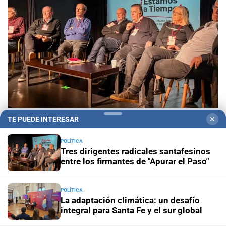
TE PUEDE INTERESAR
✕
Segundo encuentro de Estamos a Tiempo
Tres
dirigentes radicales santafesinos entre los
POLÍTICA
firmantes de "Apurar el Paso"
Tres dirigentes radicales santafesinos
entre los firmantes de "Apurar el Paso"
Jornada de Internacionalización
La adaptación climática:
un desafío integral para Santa Fe y el sur global
POLÍTICA
La adaptación climática: un desafío
Lo confirmó Coudannes
Pullaro viaja a Chile con agenda
integral para Santa Fe y el sur global
productiva vinculada al puerto de Rosario