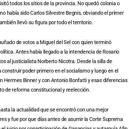
tó todos los sitios de la provincia. No quedó colonia o
timo había sido Carlos Silvestre Begnis, obviando el primer
ién llevò su figura por todo el territorio.
puñado de votos a Miguel del Sel con quien terminó
lítica. Antes había llegado a la intendencia de Rosario
al justicialista Norberto Nicotra. Desde la silla de
construir poder primero en el socialismo y luego en el
on Hermes Binner y con Antonio Bonfatti y esas diferencias
ito de reforma constitucional y reelección.
asta la actualidad que se encontró con una mejor
es y fue por que días antes de asumir la Corte Suprema
n el juicio por coparticipación de Ganancias y autarquía Afip