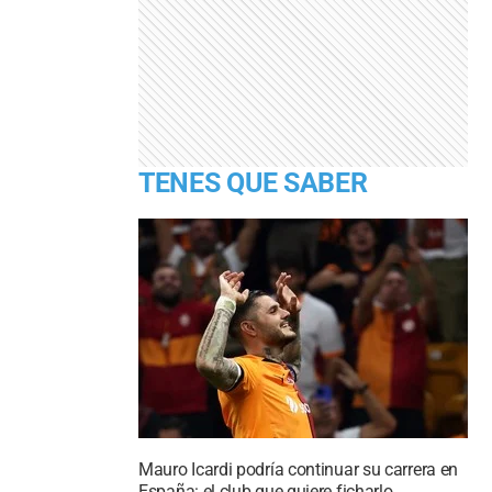
TENES QUE SABER
Mauro Icardi podría continuar su carrera en
España: el club que quiere ficharlo