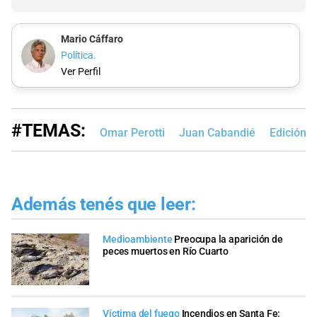
Mario Cáffaro
Política.
Ver Perfil
#TEMAS:
Omar Perotti
Juan Cabandié
Edición 
Además tenés que leer:
Medioambiente
Preocupa la aparición de
peces muertos en Río Cuarto
Víctima del fuego
Incendios en Santa Fe: