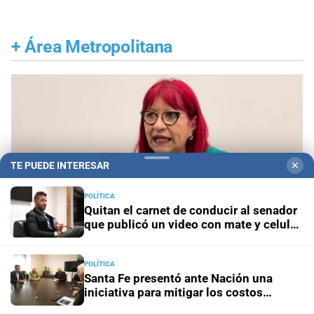
+
Área Metropolitana
TE PUEDE INTERESAR
✕
POLÍTICA
Quitan el carnet de conducir al senador
que publicó un video con mate y celular
al volante
POLÍTICA
Santa Fe presentó ante Nación una
Ciudad de Santa Fe
Violeta Quiroz expresó su
iniciativa para mitigar los costos
preocupación por el proyecto de ley nacional
energéticos en la industria