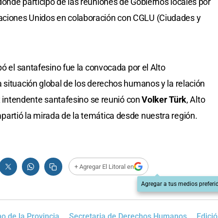
onde participó de las reuniones de Gobiernos locales por
ciones Unidos en colaboración con CGLU (Ciudades y
pó el santafesino fue la convocada por el Alto
a situación global de los derechos humanos y la relación
ex intendente santafesino se reunió con
Volker Türk
, Alto
artió la mirada de la temática desde nuestra región.
+ Agregar El Litoral en
Agregar a tus medios preferi
o de la Provincia
Secretaria de Derechos Humanos
Edici