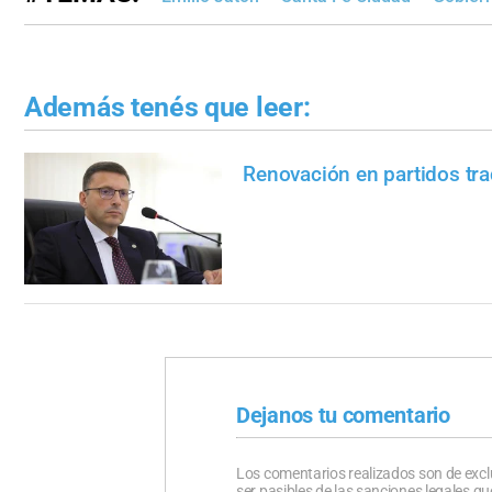
Además tenés que leer:
Renovación en partidos tra
Dejanos tu comentario
Los comentarios realizados son de excl
ser pasibles de las sanciones legales 