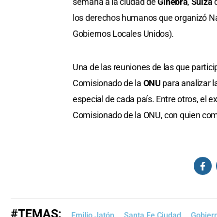
semana a la ciudad de
Ginebra
,
Suiza
d
los derechos humanos que organizó Na
Gobiernos Locales Unidos).
Una de las reuniones de las que partici
Comisionado de la
ONU
para analizar l
especial de cada país. Entre otros, el 
Comisionado de la ONU, con quien comp
#TEMAS:
Emilio Jatón
Santa Fe Ciudad
Gobiern