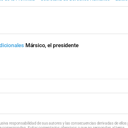
dicionales
Mársico, el presidente
usiva responsabilidad de sus autores y las consecuencias derivadas de ellos
que correspondan. Evitar comentarios ofensivos o que no respondan al tema