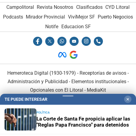
Campolitoral
Revista Nosotros
Clasificados
CYD Litoral
Podcasts
Mirador Provincial
VivíMejor SF
Puerto Negocios
Notife
Educacion SF
Hemeroteca Digital (1930-1979)
-
Receptorías de avisos
-
Administración y Publicidad
-
Elementos institucionales
-
Opcionales con El Litoral
-
MediaKit
TE PUEDE INTERESAR
✕
El Litoral es miembro de:
POLÍTICA
La Corte de Santa Fe propicia aplicar las
"Reglas Papa Francisco" para detenidos