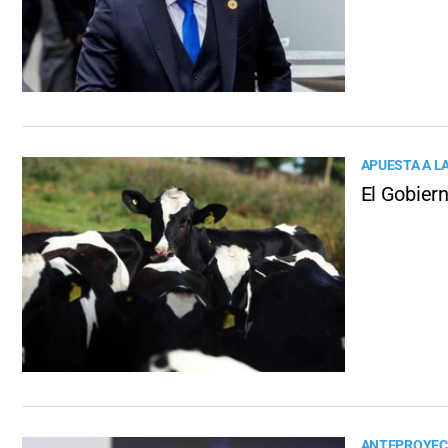
APUESTA A LA
El Gobier
ANTEPROYEC