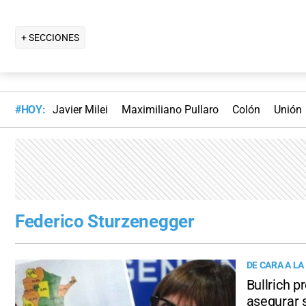
+ SECCIONES
#HOY:
Javier Milei
Maximiliano Pullaro
Colón
Unión
Federico Sturzenegger
DE CARA A LA
Bullrich p
asegurar 