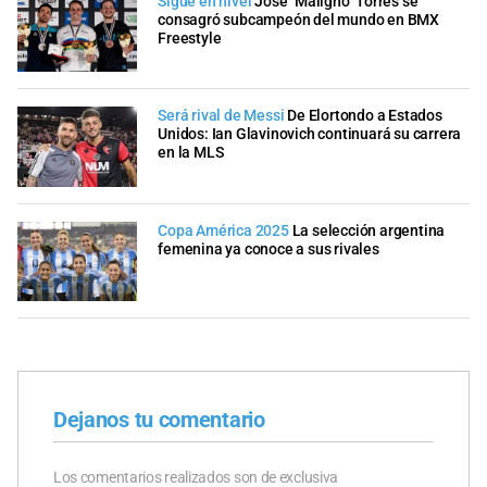
Sigue en nivel
José "Maligno" Torres se
consagró subcampeón del mundo en BMX
Freestyle
Será rival de Messi
De Elortondo a Estados
Unidos: Ian Glavinovich continuará su carrera
en la MLS
Copa América 2025
La selección argentina
femenina ya conoce a sus rivales
Dejanos tu comentario
Los comentarios realizados son de exclusiva