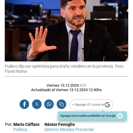
Pullaro dijo ser optimista para el año venidero en la provincia. Foto.
Flavio Raina
Viernes 13.12.2024
9:01
Actualizado al
Viernes 13.12.2024
12:40
hs
+ Agregar El Litoral en
Agregar a tus medios preferidos en Google
Por:
Mario Cáffaro
Néstor Fenoglio
Política.
Director Mirador Provincial