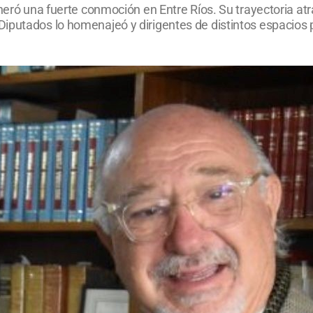
neró una fuerte conmoción en Entre Ríos. Su trayectoria atrav
putados lo homenajeó y dirigentes de distintos espacios po