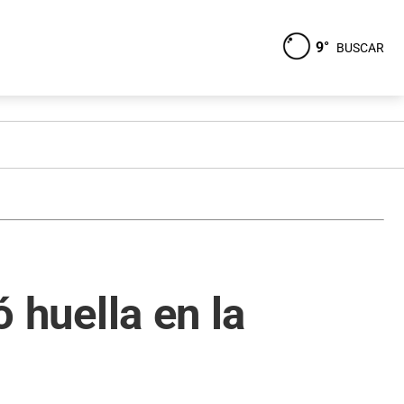
9°
BUSCAR
ó huella en la