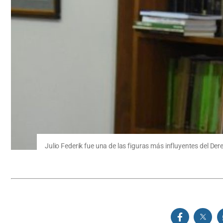
Julio Federik fue una de las figuras más influyentes del Dere