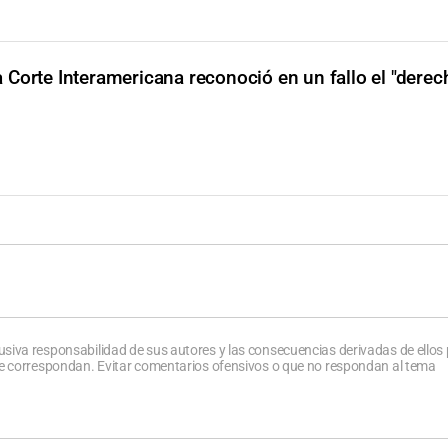
a Corte Interamericana reconoció en un fallo el "derec
usiva responsabilidad de sus autores y las consecuencias derivadas de ellos
que correspondan. Evitar comentarios ofensivos o que no respondan al tema