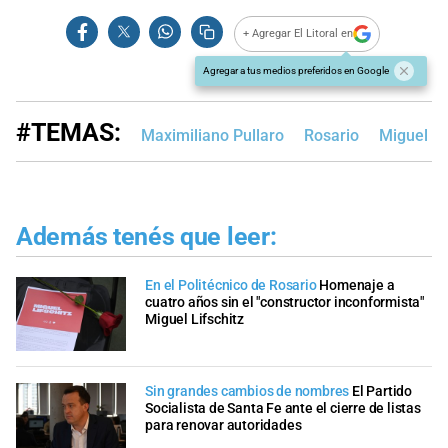
+ Agregar El Litoral en
Agregar a tus medios preferidos en Google
#TEMAS:
Maximiliano Pullaro
Rosario
Miguel Li
Además tenés que leer:
En el Politécnico de Rosario
Homenaje a
cuatro años sin el "constructor inconformista"
Miguel Lifschitz
Sin grandes cambios de nombres
El Partido
Socialista de Santa Fe ante el cierre de listas
para renovar autoridades