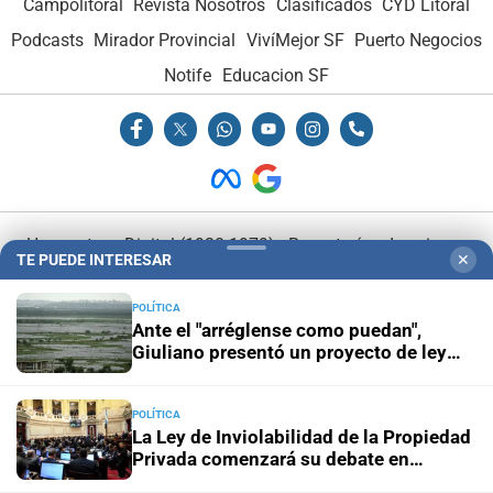
Campolitoral
Revista Nosotros
Clasificados
CYD Litoral
Podcasts
Mirador Provincial
VivíMejor SF
Puerto Negocios
Notife
Educacion SF
Hemeroteca Digital (1930-1979)
-
Receptorías de avisos
-
TE PUEDE INTERESAR
✕
Administración y Publicidad
-
Elementos institucionales
-
Opcionales con El Litoral
-
MediaKit
POLÍTICA
Ante el "arréglense como puedan",
Giuliano presentó un proyecto de ley
El Litoral es miembro de:
para prevenir las consecuencias de "El
niño"
POLÍTICA
La Ley de Inviolabilidad de la Propiedad
Privada comenzará su debate en
Diputados