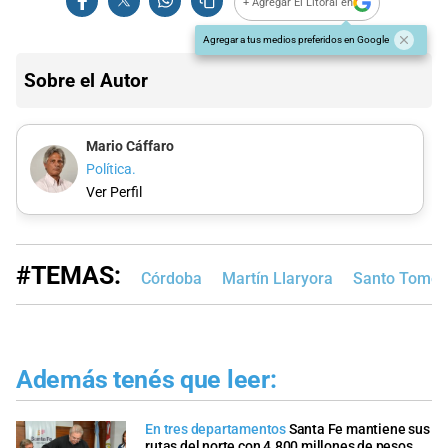
+ Agregar El Litoral en
Agregar a tus medios preferidos en Google
Sobre el Autor
Mario Cáffaro
Política.
Ver Perfil
#TEMAS:
Córdoba
Martín Llaryora
Santo Tomé
Además tenés que leer:
En tres departamentos
Santa Fe mantiene sus
rutas del norte con 4.800 millones de pesos