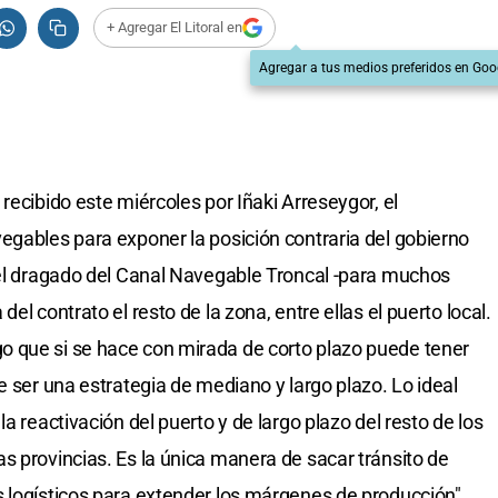
+ Agregar El Litoral en
Agregar a tus medios preferidos en Goo
recibido este miércoles por Iñaki Arreseygor, el
egables para exponer la posición contraria del gobierno
 el dragado del Canal Navegable Troncal -para muchos
el contrato el resto de la zona, entre ellas el puerto local.
 que si se hace con mirada de corto plazo puede tener
e ser una estrategia de mediano y largo plazo. Lo ideal
a reactivación del puerto y de largo plazo del resto de los
s provincias. Es la única manera de sacar tránsito de
 logísticos para extender los márgenes de producción",