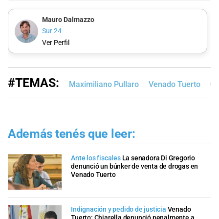
Mauro Dalmazzo
Sur 24
Ver Perfil
#TEMAS:
Maximiliano Pullaro
Venado Tuerto
Ca
Además tenés que leer:
Ante los fiscales
La senadora Di Gregorio
denunció un búnker de venta de drogas en
Venado Tuerto
Indignación y pedido de justicia
Venado
Tuerto: Chiarella denunció penalmente a