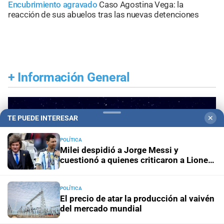
Encubrimiento agravado
Caso Agostina Vega: la
reacción de sus abuelos tras las nuevas detenciones
+
Información General
TE PUEDE INTERESAR
✕
POLÍTICA
Milei despidió a Jorge Messi y
cuestionó a quienes criticaron a Lionel
durante el Mundial
POLÍTICA
El precio de atar la producción al vaivén
del mercado mundial