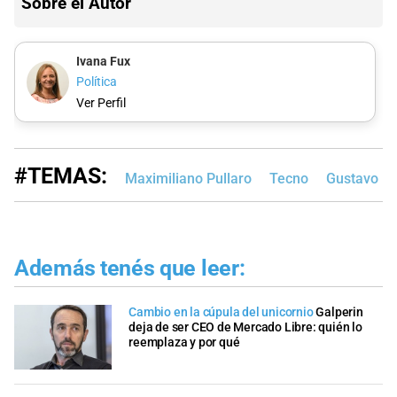
Sobre el Autor
Ivana Fux
Política
Ver Perfil
#TEMAS:
Maximiliano Pullaro
Tecno
Gustavo Pu
Además tenés que leer:
Cambio en la cúpula del unicornio
Galperin
deja de ser CEO de Mercado Libre: quién lo
reemplaza y por qué