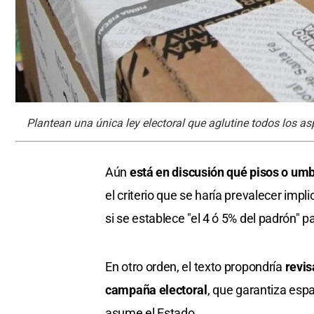
Plantean una única ley electoral que aglutine todos los a
Aún
está en discusión qué pisos o umb
el criterio que se haría prevalecer impl
si se establece "el 4 ó 5% del padrón" p
En otro orden, el texto propondría
revis
campaña electoral
, que garantiza espa
asume el Estado.