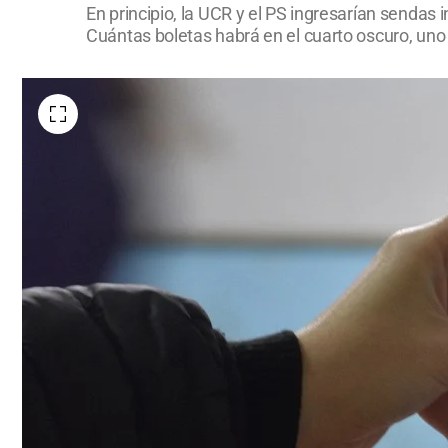
En principio, la UCR y el PS ingresarían sendas
Cuántas boletas habrá en el cuarto oscuro, uno