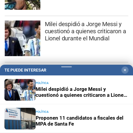
Milei despidió a Jorge Messi y
cuestionó a quienes criticaron a
Lionel durante el Mundial
El Colegio de Farmacéuticos
TE PUEDE INTERESAR
✕
llevó a cabo la 3ra edición de las
jornadas de Farmacia Magistral
POLÍTICA
Milei despidió a Jorge Messi y
en el ámbito de la UCSF
cuestionó a quienes criticaron a Lionel
durante el Mundial
POLÍTICA
Proponen 11 candidatos a fiscales del
MPA de Santa Fe