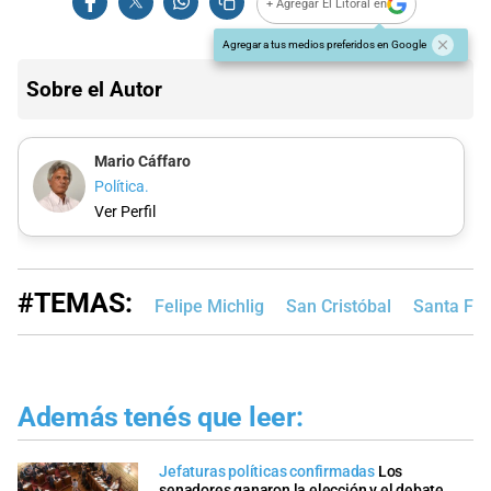
+ Agregar El Litoral en
Agregar a tus medios preferidos en Google
Sobre el Autor
Mario Cáffaro
Política.
Ver Perfil
#TEMAS:
Felipe Michlig
San Cristóbal
Santa Fe
Además tenés que leer:
Jefaturas políticas confirmadas
Los
senadores ganaron la elección y el debate