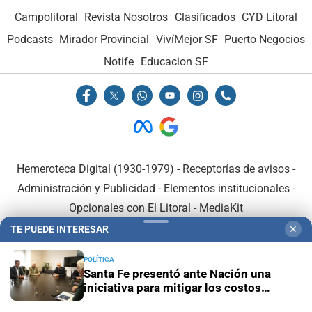
Campolitoral
Revista Nosotros
Clasificados
CYD Litoral
Podcasts
Mirador Provincial
VivíMejor SF
Puerto Negocios
Notife
Educacion SF
Hemeroteca Digital (1930-1979)
-
Receptorías de avisos
-
Administración y Publicidad
-
Elementos institucionales
-
Opcionales con El Litoral
-
MediaKit
TE PUEDE INTERESAR
✕
El Litoral es miembro de:
POLÍTICA
Santa Fe presentó ante Nación una
iniciativa para mitigar los costos
energéticos en la industria