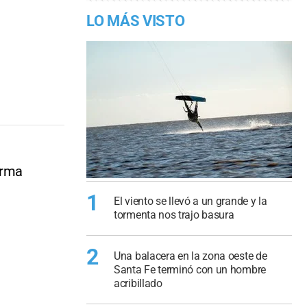
LO MÁS VISTO
orma
1
El viento se llevó a un grande y la
tormenta nos trajo basura
2
Una balacera en la zona oeste de
Santa Fe terminó con un hombre
acribillado