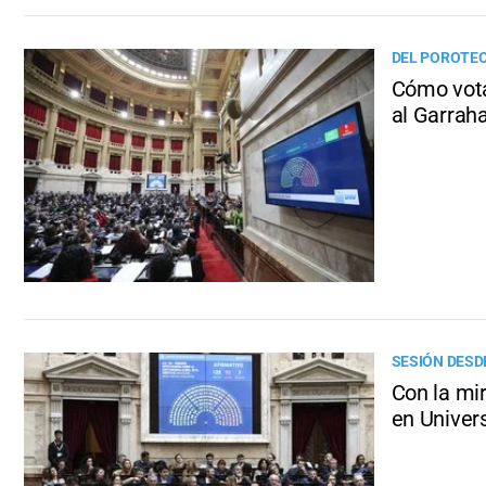
DEL POROTEO
Cómo votar
al Garrah
SESIÓN DESD
Con la mir
en Univer