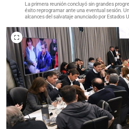
La primera reunión concluyó sin grandes progre
éxito reprogramar ante una eventual sesión. Unán
alcances del salvataje anunciado por Estados U