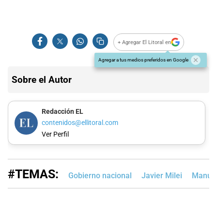
+ Agregar El Litoral en
Agregar a tus medios preferidos en Google
Sobre el Autor
Redacción EL
contenidos@ellitoral.com
Ver Perfil
#TEMAS:
Gobierno nacional
Javier Milei
Manuel