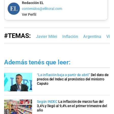
Redacción EL
contenidos@ellitoral.com
Ver Perfil
#TEMAS:
Javier Milei
Inflación
Argentina
Vid
Además tenés que leer:
“La inflación baja a partir de abril”
Del dato de
precios del Indec al pronóstico del ministro
Caputo
Según INDEC
La inflación de marzo fue del
3,4% y llegó al 9,4% en el primer trimestre del
año