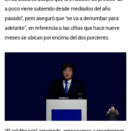
a poco viene subiendo desde mediados del año
pasado”, pero aseguró que “se va a derrumbar para
adelante”, en referencia a las cifras que hace nueve
meses se ubican por encima del dos porciento.
0
seconds
“El crédito está creciendo, empezamos a recomponer