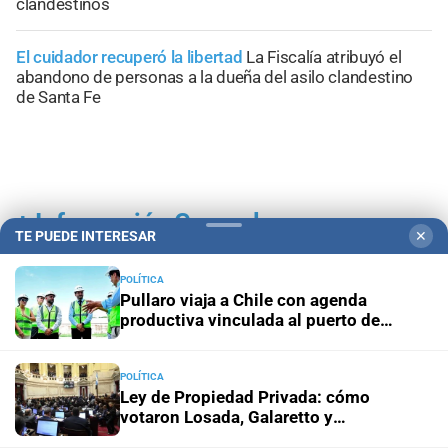
clandestinos
El cuidador recuperó la libertad
La Fiscalía atribuyó el
abandono de personas a la dueña del asilo clandestino
de Santa Fe
+
Información General
TE PUEDE INTERESAR
✕
POLÍTICA
Pullaro viaja a Chile con agenda
productiva vinculada al puerto de
Rosario
POLÍTICA
Ley de Propiedad Privada: cómo
votaron Losada, Galaretto y
Lewandowski en el Senado