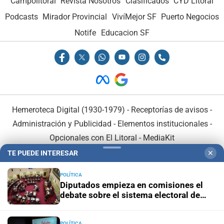
Campolitoral
Revista Nosotros
Clasificados
CYD Litoral
Podcasts
Mirador Provincial
VivíMejor SF
Puerto Negocios
Notife
Educacion SF
Hemeroteca Digital (1930-1979)
-
Receptorías de avisos
-
Administración y Publicidad
-
Elementos institucionales
-
Opcionales con El Litoral
-
MediaKit
TE PUEDE INTERESAR
✕
El Litoral es miembro de:
POLÍTICA
Diputados empieza en comisiones el
debate sobre el sistema electoral de
Santa Fe
POLÍTICA