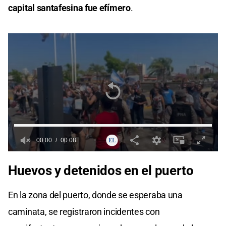
capital santafesina fue efímero
.
00:00
00:08
0
seconds
Huevos y detenidos en el puerto
of
0
seconds
En la zona del puerto, donde se esperaba una
caminata, se registraron incidentes con