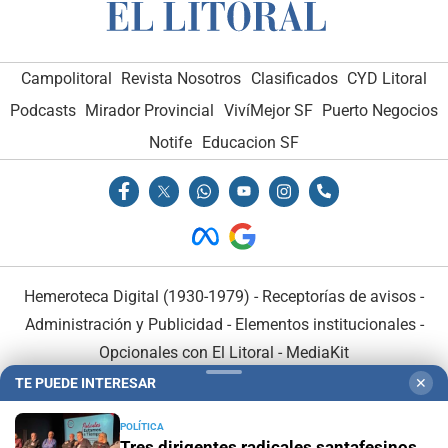
Campolitoral
Revista Nosotros
Clasificados
CYD Litoral
Podcasts
Mirador Provincial
VivíMejor SF
Puerto Negocios
Notife
Educacion SF
Hemeroteca Digital (1930-1979)
-
Receptorías de avisos
-
Administración y Publicidad
-
Elementos institucionales
-
Opcionales con El Litoral
-
MediaKit
TE PUEDE INTERESAR
✕
El Litoral es miembro de:
POLÍTICA
Tres dirigentes radicales santafesinos