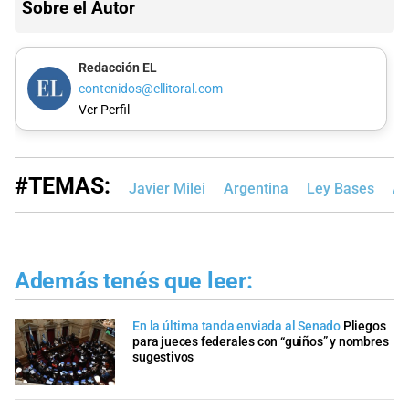
Sobre el Autor
Redacción EL
contenidos@ellitoral.com
Ver Perfil
#TEMAS:
Javier Milei
Argentina
Ley Bases
Ac
Además tenés que leer:
En la última tanda enviada al Senado
Pliegos
para jueces federales con “guiños” y nombres
sugestivos