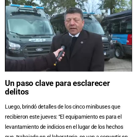
0
seconds
Un paso clave para esclarecer
of
0
delitos
seconds
Luego, brindó detalles de los cinco minibuses que
recibieron este jueves: “El equipamiento es para el
levantamiento de indicios en el lugar de los hechos
que, trabajado en el laboratorio, se van a convertir en