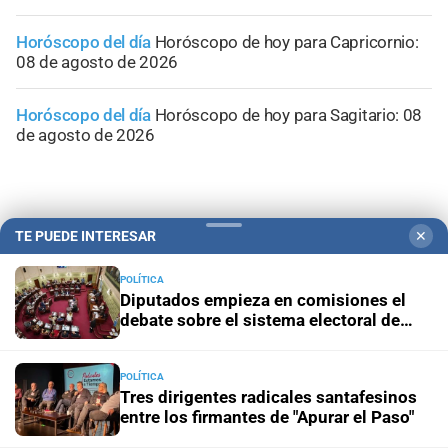
Horóscopo del día
Horóscopo de hoy para Capricornio:
08 de agosto de 2026
Horóscopo del día
Horóscopo de hoy para Sagitario: 08
de agosto de 2026
TE PUEDE INTERESAR
✕
POLÍTICA
Diputados empieza en comisiones el
debate sobre el sistema electoral de
Santa Fe
POLÍTICA
Tres dirigentes radicales santafesinos
entre los firmantes de "Apurar el Paso"
Campolitoral
Revista Nosotros
Clasificados
CYD Litoral