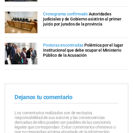
Cronograma confirmado
Autoridades
judiciales y de Gobierno asistirán al primer
juicio por jurados de la provincia
Posturas encontradas
Polémica por el lugar
institucional que debe ocupar el Ministerio
Público de la Acusación
Dejanos tu comentario
Los comentarios realizados son de exclusiva
responsabilidad de sus autores y las consecuencias
derivadas de ellos pueden ser pasibles de las sanciones
legales que correspondan. Evitar comentarios ofensivos o
que no respondan al tema abordado en la información.