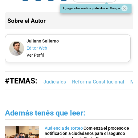
Agregar a tus medios preferidos en Google
Sobre el Autor
Juliano Salierno
Editor Web
Ver Perfil
#TEMAS:
Judiciales
Reforma Constitucional
MP
Además tenés que leer:
Audiencia de sorteo
Comienza el proceso de
notificación a ciudadanos para el segundo