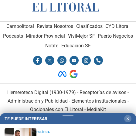
Campolitoral
Revista Nosotros
Clasificados
CYD Litoral
Podcasts
Mirador Provincial
VivíMejor SF
Puerto Negocios
Notife
Educacion SF
Hemeroteca Digital (1930-1979)
-
Receptorías de avisos
-
Administración y Publicidad
-
Elementos institucionales
-
Opcionales con El Litoral
-
MediaKit
TE PUEDE INTERESAR
✕
El Litoral es miembro de:
POLÍTICA