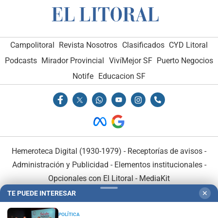
Campolitoral
Revista Nosotros
Clasificados
CYD Litoral
Podcasts
Mirador Provincial
VivíMejor SF
Puerto Negocios
Notife
Educacion SF
Hemeroteca Digital (1930-1979)
-
Receptorías de avisos
-
Administración y Publicidad
-
Elementos institucionales
-
Opcionales con El Litoral
-
MediaKit
TE PUEDE INTERESAR
✕
El Litoral es miembro de:
POLÍTICA