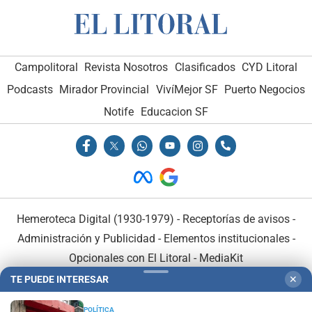
Campolitoral
Revista Nosotros
Clasificados
CYD Litoral
Podcasts
Mirador Provincial
VivíMejor SF
Puerto Negocios
Notife
Educacion SF
Hemeroteca Digital (1930-1979)
-
Receptorías de avisos
-
Administración y Publicidad
-
Elementos institucionales
-
Opcionales con El Litoral
-
MediaKit
TE PUEDE INTERESAR
✕
El Litoral es miembro de:
POLÍTICA