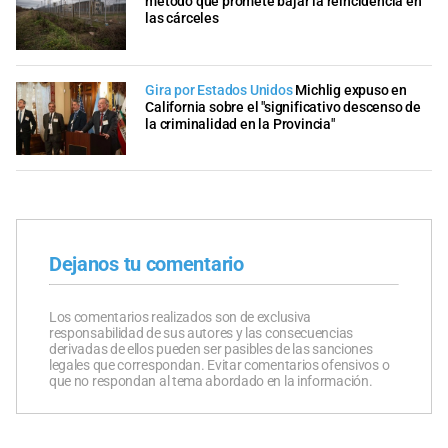
método que promete bajar la reincidencia en
las cárceles
Gira por Estados Unidos
Michlig expuso en
California sobre el "significativo descenso de
la criminalidad en la Provincia"
Dejanos tu comentario
Los comentarios realizados son de exclusiva
responsabilidad de sus autores y las consecuencias
derivadas de ellos pueden ser pasibles de las sanciones
legales que correspondan. Evitar comentarios ofensivos o
que no respondan al tema abordado en la información.