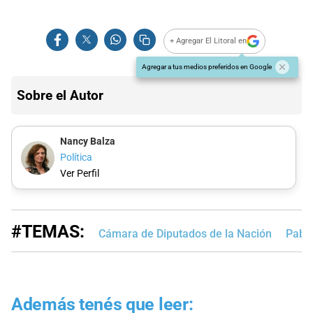
+ Agregar El Litoral en
Agregar a tus medios preferidos en Google
Sobre el Autor
Nancy Balza
Política
Ver Perfil
#TEMAS:
Cámara de Diputados de la Nación
Pablo
Además tenés que leer: