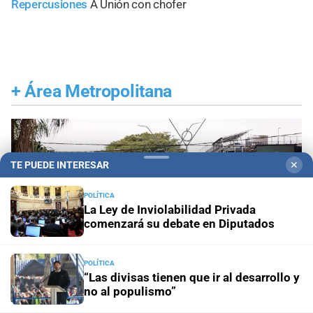
Repercusiones
A Unión con chofer
+
Área Metropolitana
TE PUEDE INTERESAR
✕
POLÍTICA
La Ley de Inviolabilidad Privada
comenzará su debate en Diputados
POLÍTICA
“Las divisas tienen que ir al desarrollo y
no al populismo”