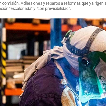
 comisión. Adhesiones y reparos a reformas que ya rigen e
ción "escalonada" y "con previsibilidad".