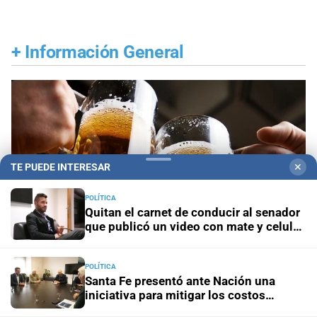
+
Información General
TE PUEDE INTERESAR
✕
POLÍTICA
Quitan el carnet de conducir al senador
que publicó un video con mate y celular
al volante
POLÍTICA
Santa Fe presentó ante Nación una
Efemérides
Día Internacional de la Cerveza: por
iniciativa para mitigar los costos
energéticos en la industria
qué se celebra cada 7 agosto y cuál es el curioso