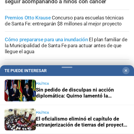
seguir acompañando a niños con cáncer
Premios Otto Krause
Concurso para escuelas técnicas
de Santa Fe: entregarán $8 millones al mejor proyecto
Cómo prepararse para una inundación
El plan familiar de
la Municipalidad de Santa Fe para actuar antes de que
llegue el agua
Ciudad de Santa Fe
Nueva Estación Policial Parque
TE PUEDE INTERESAR
✕
Federal: ubicación, inversión y detalles del proyecto
POLÍTICA
Ciudad de Santa Fe
La conmovedora colecta para hacer
Sin pedido de disculpas ni acción
el piso a la casita donde viven dos niñas con saturnismo
diplomática: Quirno lamentó la
“decisión unilateral de Brasil”
POLÍTICA
El oficialismo eliminó el capítulo de
extranjerización de tierras del proyecto
de propiedad privada
+
Sucesos