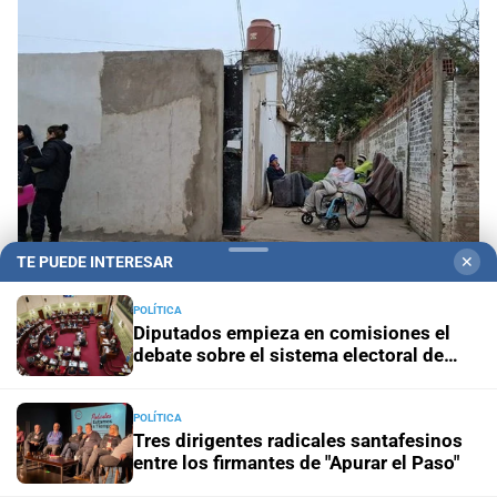
TE PUEDE INTERESAR
✕
POLÍTICA
Geriátricos clandestinos
"¿Para qué denunciar?":
Diputados empieza en comisiones el
la joven que alertó cuatro meses antes del
debate sobre el sistema electoral de
incendio reclama ser escuchada
Santa Fe
POLÍTICA
Penas máximas
Pedirán 15 años de prisión para madre e
Tres dirigentes radicales santafesinos
hija por el crimen de Jeremías Monzón
entre los firmantes de "Apurar el Paso"