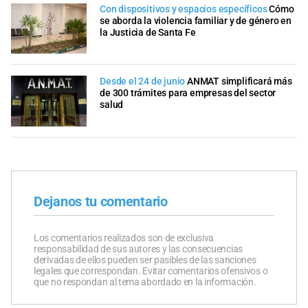
Con dispositivos y espacios específicos
Cómo
se aborda la violencia familiar y de género en
la Justicia de Santa Fe
Desde el 24 de junio
ANMAT simplificará más
de 300 trámites para empresas del sector
salud
Dejanos tu comentario
Los comentarios realizados son de exclusiva
responsabilidad de sus autores y las consecuencias
derivadas de ellos pueden ser pasibles de las sanciones
legales que correspondan. Evitar comentarios ofensivos o
que no respondan al tema abordado en la información.