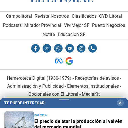
Campolitoral
Revista Nosotros
Clasificados
CYD Litoral
Podcasts
Mirador Provincial
VivíMejor SF
Puerto Negocios
Notife
Educacion SF
Hemeroteca Digital (1930-1979)
-
Receptorías de avisos
-
Administración y Publicidad
-
Elementos institucionales
-
Opcionales con El Litoral
-
MediaKit
TE PUEDE INTERESAR
✕
El Litoral es miembro de:
POLÍTICA
El precio de atar la producción al vaivén
del mercado mundial