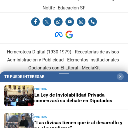
Notife
Educacion SF
Hemeroteca Digital (1930-1979)
-
Receptorías de avisos
-
Administración y Publicidad
-
Elementos institucionales
-
Opcionales con El Litoral
-
MediaKit
TE PUEDE INTERESAR
✕
El Litoral es miembro de:
POLÍTICA
La Ley de Inviolabilidad Privada
comenzará su debate en Diputados
POLÍTICA
En Asociación con:
“Las divisas tienen que ir al desarrollo y