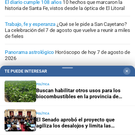
El diario cumple 108 años
10 hechos que marcaron la
historia de Santa Fe, vistos desde la óptica de El Litoral
Trabajo, fe y esperanza
¿Qué se le pide a San Cayetano?
La celebración del 7 de agosto que vuelve a reunir a miles
de fieles
Panorama astrológico
Horóscopo de hoy 7 de agosto de
2026
TE PUEDE INTERESAR
✕
Efemérides
Día Internacional de la Cerveza: por qué se
celebra cada 7 agosto y cuál es el curioso origen de la
POLÍTICA
festividad
Buscan habilitar otros usos para los
biocombustibles en la provincia de
Santa Fe
POLÍTICA
El Senado aprobó el proyecto que
agiliza los desalojos y limita las
expropiaciones