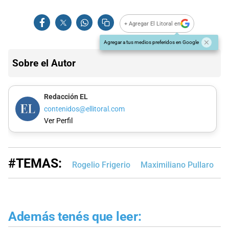
+ Agregar El Litoral en
Agregar a tus medios preferidos en Google
Sobre el Autor
Redacción EL
contenidos@ellitoral.com
Ver Perfil
#TEMAS:
Rogelio Frigerio
Maximiliano Pullaro
P
Además tenés que leer: