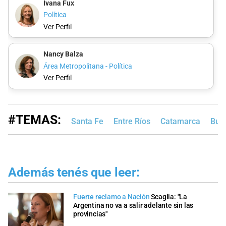
Ivana Fux
Política
Ver Perfil
Nancy Balza
Área Metropolitana - Política
Ver Perfil
#TEMAS:
Santa Fe
Entre Ríos
Catamarca
Bue
Además tenés que leer:
Fuerte reclamo a Nación
Scaglia: "La
Argentina no va a salir adelante sin las
provincias"