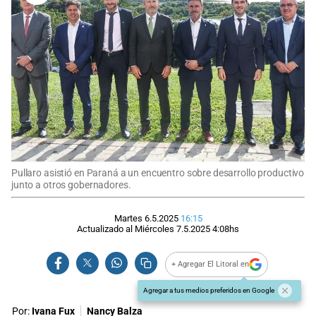
Pullaro asistió en Paraná a un encuentro sobre desarrollo productivo
junto a otros gobernadores.
Martes 6.5.2025
16:15
Actualizado al
Miércoles 7.5.2025
4:08
hs
+ Agregar El Litoral en
Agregar a tus medios preferidos en Google
Por:
Ivana Fux
Nancy Balza