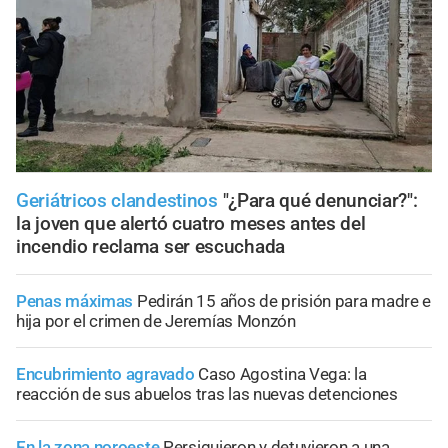
Geriátricos clandestinos
"¿Para qué denunciar?":
la joven que alertó cuatro meses antes del
incendio reclama ser escuchada
Penas máximas
Pedirán 15 años de prisión para madre e
hija por el crimen de Jeremías Monzón
Encubrimiento agravado
Caso Agostina Vega: la
reacción de sus abuelos tras las nuevas detenciones
En la zona noroeste
Persiguieron y detuvieron a una