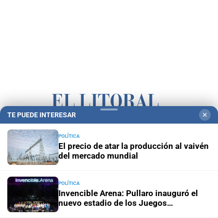
TE PUEDE INTERESAR
✕
Campolitoral
Revista Nosotros
Clasificados
CYD Litoral
POLÍTICA
El precio de atar la producción al vaivén
Podcasts
Mirador Provincial
VivíMejor SF
Puerto Negocios
del mercado mundial
Notife
Educacion SF
POLÍTICA
Invencible Arena: Pullaro inauguró el
nuevo estadio de los Juegos
Suramericanos 2026