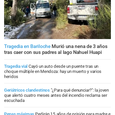
Tragedia en Bariloche
Murió una nena de 3 años
tras caer con sus padres al lago Nahuel Huapi
Tragedia vial
Cayó un auto desde un puente tras un
choque múltiple en Mendoza: hay un muerto y varios
heridos
Geriátricos clandestinos
"¿Para qué denunciar?": la joven
que alertó cuatro meses antes del incendio reclama ser
escuchada
Penas máximas
Pedirán 15 años de prisión para madre e