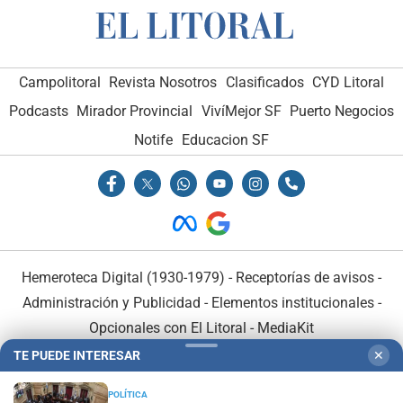
Campolitoral
Revista Nosotros
Clasificados
CYD Litoral
Podcasts
Mirador Provincial
VivíMejor SF
Puerto Negocios
Notife
Educacion SF
Hemeroteca Digital (1930-1979)
-
Receptorías de avisos
-
Administración y Publicidad
-
Elementos institucionales
-
Opcionales con El Litoral
-
MediaKit
TE PUEDE INTERESAR
✕
El Litoral es miembro de:
POLÍTICA