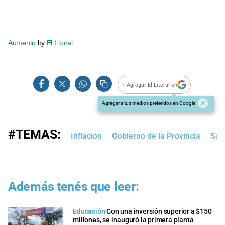
Aumento
by
El Litoral
+ Agregar El Litoral en
Agregar a tus medios preferidos en Google
#TEMAS:
Inflación
Gobierno de la Provincia
San
Además tenés que leer:
Educación
Con una inversión superior a $150
millones, se inauguró la primera planta