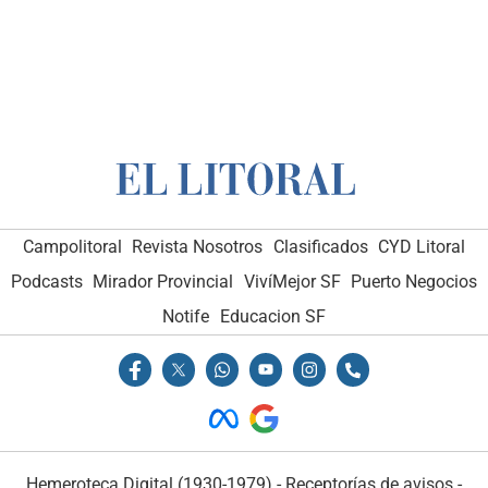
Campolitoral
Revista Nosotros
Clasificados
CYD Litoral
Podcasts
Mirador Provincial
VivíMejor SF
Puerto Negocios
Notife
Educacion SF
Hemeroteca Digital (1930-1979)
-
Receptorías de avisos
-