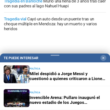
Tragedia en Bariloche
Murió una nena de 3 años tras caer
con sus padres al lago Nahuel Huapi
Tragedia vial
Cayó un auto desde un puente tras un
choque múltiple en Mendoza: hay un muerto y varios
heridos
TE PUEDE INTERESAR
✕
+
Información General
POLÍTICA
Milei despidió a Jorge Messi y
cuestionó a quienes criticaron a Lionel
durante el Mundial
POLÍTICA
Invencible Arena: Pullaro inauguró el
nuevo estadio de los Juegos
Suramericanos 2026