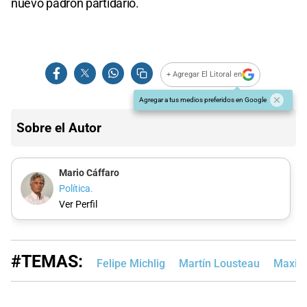
nuevo padrón partidario.
+ Agregar El Litoral en
Agregar a tus medios preferidos en Google
Sobre el Autor
Mario Cáffaro
Política.
Ver Perfil
#TEMAS:
Felipe Michlig
Martín Lousteau
Maximi