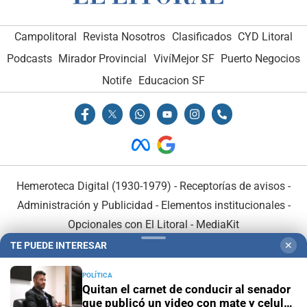
Campolitoral
Revista Nosotros
Clasificados
CYD Litoral
Podcasts
Mirador Provincial
VivíMejor SF
Puerto Negocios
Notife
Educacion SF
Hemeroteca Digital (1930-1979)
-
Receptorías de avisos
-
Administración y Publicidad
-
Elementos institucionales
-
Opcionales con El Litoral
-
MediaKit
TE PUEDE INTERESAR
✕
El Litoral es miembro de:
POLÍTICA
Quitan el carnet de conducir al senador
que publicó un video con mate y celular