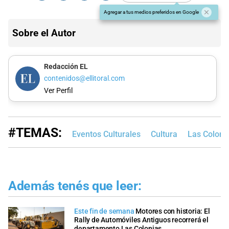
Agregar a tus medios preferidos en Google
Sobre el Autor
Redacción EL
contenidos@ellitoral.com
Ver Perfil
#TEMAS:
Eventos Culturales
Cultura
Las Coloni
Además tenés que leer:
Este fin de semana
Motores con historia: El
Rally de Automóviles Antiguos recorrerá el
departamento Las Colonias