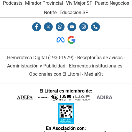
Podcasts
Mirador Provincial
VivíMejor SF
Puerto Negocios
Notife
Educacion SF
Hemeroteca Digital (1930-1979)
-
Receptorías de avisos
-
Administración y Publicidad
-
Elementos institucionales
-
Opcionales con El Litoral
-
MediaKit
El Litoral es miembro de:
En Asociación con: